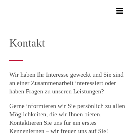
Zum
Inhalt
Toggle
springen
Naviga
start
Kontakt
leistungen
digitalisierung
news
Wir haben Ihr Interesse geweckt und Sie sind
unternehmen
an einer Zusammenarbeit interessiert oder
kontakt
haben Fragen zu unseren Leistungen?
en
Gerne informieren wir Sie persönlich zu allen
Möglichkeiten, die wir Ihnen bieten.
Kontaktieren Sie uns für ein erstes
Kennenlernen – wir freuen uns auf Sie!