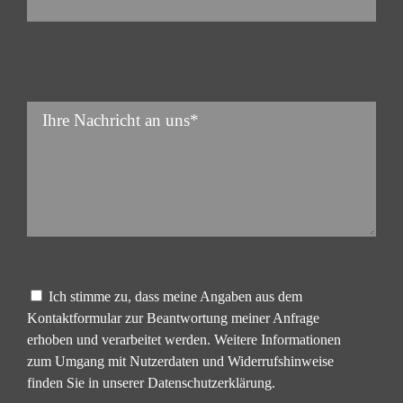
Bitte
Bitte
lasse
lasse
dieses
dieses
Feld
Feld
leer.
leer.
Bitte
lasse
Ich stimme zu, dass meine Angaben aus dem
Kontaktformular zur Beantwortung meiner Anfrage
dieses
erhoben und verarbeitet werden. Weitere Informationen
Feld
zum Umgang mit Nutzerdaten und Widerrufshinweise
leer.
finden Sie in unserer
Datenschutzerklärung
.